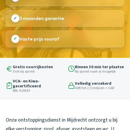
✓
3 maanden garantie
✓
Vaste prijs vooraf
Gratis voorrijkosten
Binnen 30 min ter plaatse
Ook bij spoed
Bij spoed vaak al mogelijk
VCA- en Kiwa-
Volledig verzekerd
gecertificeerd
AVB tot 2,5 miljoen + CAR
BRL K10014
Onze ontstoppingsdienst in Mijdrecht ontzorgt u bij
elke verstopping: riool, afvoer, gootsteen en wc. U