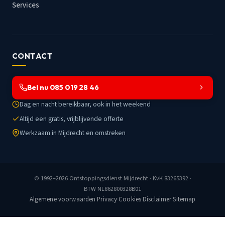
Services
CONTACT
Bel nu 085 019 28 46
Dag en nacht bereikbaar, ook in het weekend
Altijd een gratis, vrijblijvende offerte
Werkzaam in Mijdrecht en omstreken
© 1992–2026
Ontstoppingsdienst Mijdrecht
· KvK 83265392 ·
BTW NL862800328B01
Algemene voorwaarden
·
Privacy
·
Cookies
·
Disclaimer
·
Sitemap